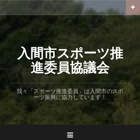
コ
ン
テ
ン
ツ
へ
ス
入間市スポーツ推
キ
ッ
進委員協議会
プ
我々「スポーツ推進委員」は入間市のスポ
ーツ振興に協力しています！