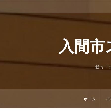
コ
ン
テ
ン
ツ
へ
ス
入間市
キ
ッ
プ
我々「
ホーム
イ