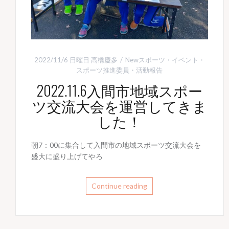
2022/11/6 日曜日
高橋慶多
Newスポーツ
・
イベント
・
スポーツ推進委員
・
活動報告
2022.11.6入間市地域スポー
ツ交流大会を運営してきま
した！
朝7：00に集合して入間市の地域スポーツ交流大会を
盛大に盛り上げてやろ
Continue reading