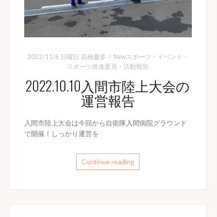
2022/11/6 日曜日
高橋慶多
Newスポーツ
・
イベント
・
スポーツ推進委員
・
活動報告
2022.10.10入間市陸上大会の
運営報告
入間市陸上大会は今回から自衛隊入間病院グラウンド
で開催！しっかり運営を
Continue reading