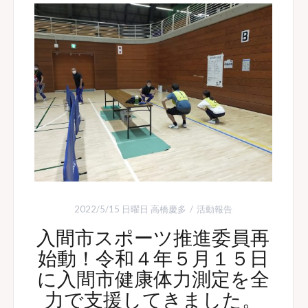
2022/5/15 日曜日
高橋慶多
活動報告
入間市スポーツ推進委員再
始動！令和４年５月１５日
に入間市健康体力測定を全
力で支援してきました。