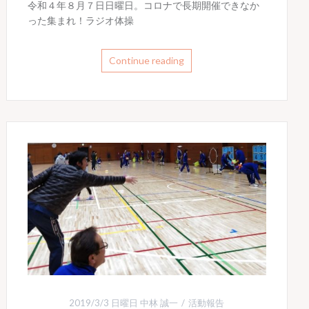
令和４年８月７日日曜日。コロナで長期開催できなか
った集まれ！ラジオ体操
Continue reading
2019/3/3 日曜日
中林 誠一
活動報告