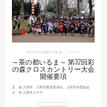
2019/1/18 金曜日
中林 誠一
イベント
～茶の都いるま～ 第32回彩
の森クロスカントリー大会
開催要項
主 催 入間市、入間市教育委員会、入間市体育協会
主 管 入間市エキデ
Continue reading