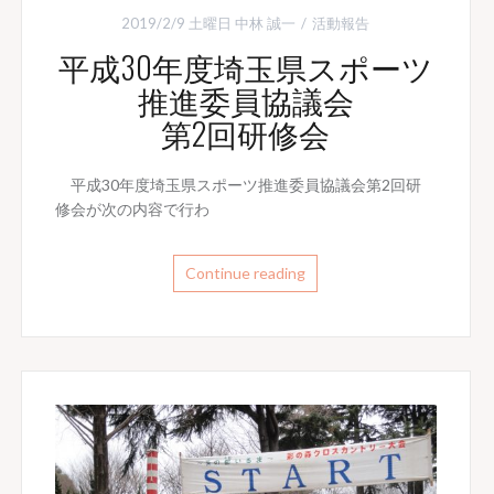
2019/2/9 土曜日
中林 誠一
活動報告
平成30年度埼玉県スポーツ
推進委員協議会
第2回研修会
平成30年度埼玉県スポーツ推進委員協議会第2回研
修会が次の内容で行わ
Continue reading