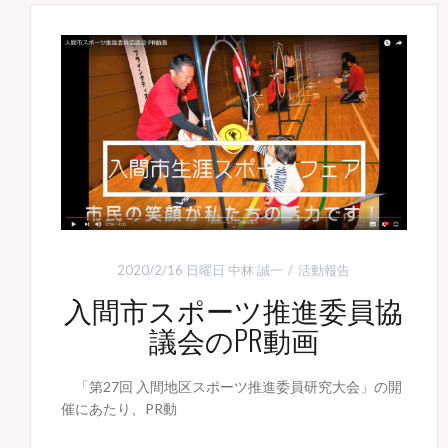
2020/2/16 日曜日
中林 誠一
活動報告
入間市スポーツ推進委員協
議会のPR動画
「第27回 入間地区スポーツ推進委員研究大会」の開
催にあたり、PR動