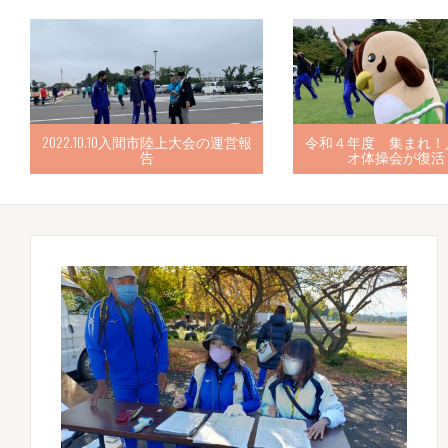
2022.10.10入間市陸上大会の運営報
令和４年度 集まれ！
告
オ体操会が復活