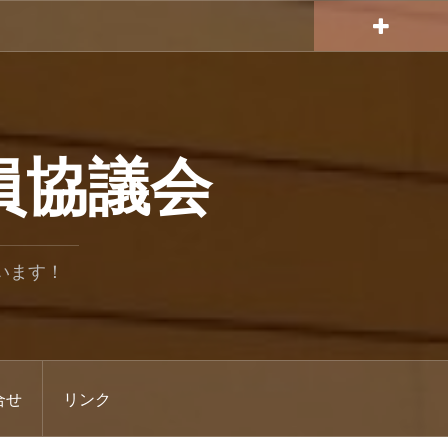
員協議会
います！
合せ
リンク