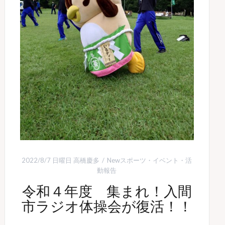
2022/8/7 日曜日
高橋慶多
Newスポーツ
・
イベント
・
活
動報告
令和４年度 集まれ！入間
市ラジオ体操会が復活！！