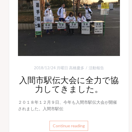
2018/12/24 月曜日
高橋慶多
活動報告
入間市駅伝大会に全力で協
力してきました。
２０１８年１２月９日、今年も入間市駅伝大会が開催
されました。入間市駅伝
Continue reading