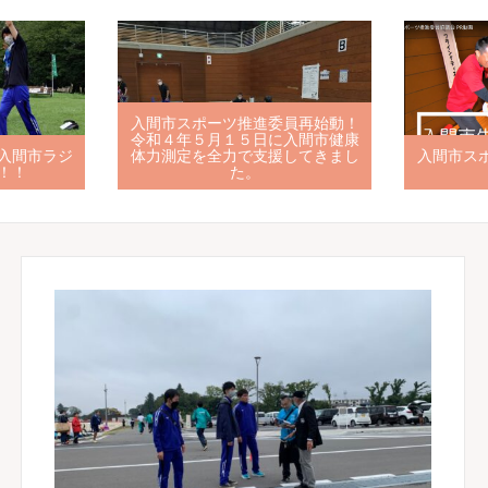
入間市スポーツ推進委員再始動！
令和４年５月１５日に入間市健康
入間市ラジ
体力測定を全力で支援してきまし
入間市ス
！！
た。