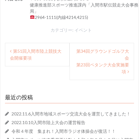
健康推進部スポーツ推進課内「入間市駅伝競走大会事務
局」
2964-1111(内線4214,4215)
カテゴリー:
イベント
投
第51回入間市陸上競技大
第34回グラウンドゴルフ大
会開催要項
会
稿
第23回ペタンク大会実施要
ナ
項
ビ
ゲ
最近の投稿
ー
シ
2022.11.6入間市地域スポーツ交流大会を運営してきました！
ョ
2022.10.10入間市陸上大会の運営報告
令和４年度 集まれ！入間市ラジオ体操会が復活！！
ン