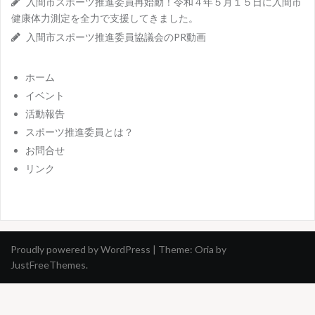
入間市スポーツ推進委員再始動！令和４年５月１５日に入間市
健康体力測定を全力で支援してきました。
入間市スポーツ推進委員協議会のPR動画
ホーム
イベント
活動報告
スポーツ推進委員とは？
お問合せ
リンク
Proudly powered by WordPress
|
Theme:
Oria
by
JustFreeThemes.