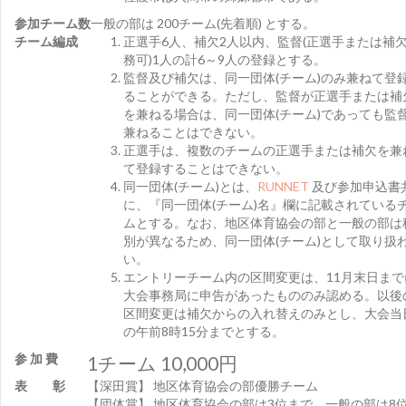
参加チーム数
一般の部は 200チーム(先着順) とする。
チーム編成
正選手6人、補欠2人以内、監督(正選手または補
務可)1人の計6～9人の登録とする。
監督及び補欠は、同一団体(チーム)のみ兼ねて登
ることができる。ただし、監督が正選手または補
を兼ねる場合は、同一団体(チーム)であっても監
兼ねることはできない。
正選手は、複数のチームの正選手または補欠を兼
て登録することはできない。
同一団体(チーム)とは、
RUNNET
及び参加申込書
に、『同一団体(チーム)名』欄に記載されている
ムとする。なお、地区体育協会の部と一般の部は
別が異なるため、同一団体(チーム)として取り扱
い。
エントリーチーム内の区間変更は、11月末日まで
大会事務局に申告があったもののみ認める。以後
区間変更は補欠からの入れ替えのみとし、大会当
の午前8時15分までとする。
参 加 費
1チーム 10,000円
表 彰
【深田賞】 地区体育協会の部優勝チーム
【団体賞】 地区体育協会の部は3位まで、一般の部は8