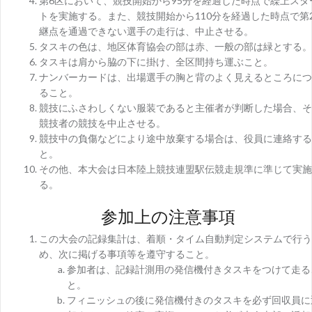
第6区において、競技開始から95分を経過した時点で繰上スタ
トを実施する。また、競技開始から110分を経過した時点で第
継点を通過できない選手の走行は、中止させる。
タスキの色は、地区体育協会の部は赤、一般の部は緑とする。
タスキは肩から脇の下に掛け、全区間持ち運ぶこと。
ナンバーカードは、出場選手の胸と背のよく見えるところにつ
ること。
競技にふさわしくない服装であると主催者が判断した場合、そ
競技者の競技を中止させる。
競技中の負傷などにより途中放棄する場合は、役員に連絡する
と。
その他、本大会は日本陸上競技連盟駅伝競走規準に準じて実施
る。
参加上の注意事項
この大会の記録集計は、着順・タイム自動判定システムで行う
め、次に掲げる事項等を遵守すること。
参加者は、記録計測用の発信機付きタスキをつけて走る
と。
フィニッシュの後に発信機付きのタスキを必ず回収員に