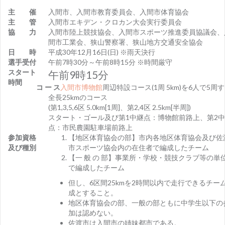
主 催
入間市、入間市教育委員会、入間市体育協会
主 管
入間市エキデン・クロカン大会実行委員会
協 力
入間市陸上競技協会、入間市スポーツ推進委員協議会、
間市工業会、狭山警察署、狭山地方交通安全協会
日 時
平成30年12月16日(日) ※雨天決行
選手受付
午前7時30分～午前8時15分 ※時間厳守
スタート
午前9時15分
時間
コ ー ス
入間市博物館
周辺特設コース(1周 5km)を6人で5周
全長25kmのコース
(第1,3,5,6区 5.0km[1周]、第2,4区 2.5km[半周])
スタート・ゴール及び第1中継点：博物館前路上、第2
点：市民農園駐車場前路上
参加資格
【地区体育協会の部】市内各地区体育協会及び佐
及び種別
市スポーツ協会内の在住者で編成したチーム
【一 般 の 部】事業所・学校・競技クラブ等の単
で編成したチーム
但し、6区間25kmを2時間以内で走行できるチー
成とすること。
地区体育協会の部、一般の部ともに中学生以下の
加は認めない。
佐渡市は入間市の姉妹都市である。