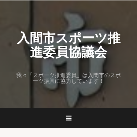
コ
ン
テ
ン
入間市スポーツ推
ツ
へ
ス
進委員協議会
キ
ッ
プ
我々「スポーツ推進委員」は入間市のスポ
ーツ振興に協力しています！