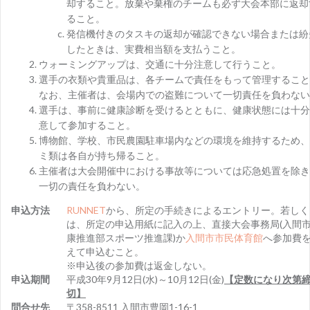
却すること。放棄や棄権のチームも必ず大会本部に返却
ること。
発信機付きのタスキの返却が確認できない場合または紛
したときは、実費相当額を支払うこと。
ウォーミングアップは、交通に十分注意して行うこと。
選手の衣類や貴重品は、各チームで責任をもって管理すること
なお、主催者は、会場内での盗難について一切責任を負わない
選手は、事前に健康診断を受けるとともに、健康状態には十分
意して参加すること。
博物館、学校、市民農園駐車場内などの環境を維持するため、
ミ類は各自が持ち帰ること。
主催者は大会開催中における事故等については応急処置を除き
一切の責任を負わない。
申込方法
RUNNET
から、所定の手続きによるエントリー。若しく
は、所定の申込用紙に記入の上、直接大会事務局(入間
康推進部スポーツ推進課)か
入間市市民体育館
へ参加費
えて申込むこと。
※申込後の参加費は返金しない。
申込期間
平成30年9月12日(水)～10月12日(金)
【定数になり次第
切】
問合せ先
〒358-8511 入間市豊岡1-16-1