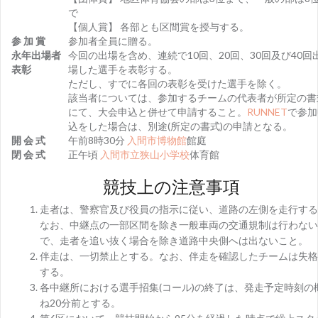
で
【個人賞】 各部とも区間賞を授与する。
参 加 賞
参加者全員に贈る。
永年出場者
今回の出場を含め、連続で10回、20回、30回及び40回
表彰
場した選手を表彰する。
ただし、すでに各回の表彰を受けた選手を除く。
該当者については、参加するチームの代表者が所定の書
にて、大会申込と併せて申請すること。
RUNNET
で参加
込をした場合は、別途(所定の書式)の申請となる。
開 会 式
午前8時30分
入間市博物館
館庭
閉 会 式
正午頃
入間市立狭山小学校
体育館
競技上の注意事項
走者は、警察官及び役員の指示に従い、道路の左側を走行する
なお、中継点の一部区間を除き一般車両の交通規制は行わない
で、走者を追い抜く場合を除き道路中央側へは出ないこと。
伴走は、一切禁止とする。なお、伴走を確認したチームは失格
する。
各中継所における選手招集(コール)の終了は、発走予定時刻の
ね20分前とする。