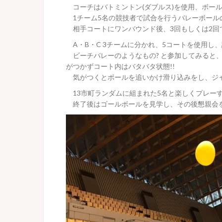
コーチはバトミントン(ダブルス)を使用、ボー
1チーム5名の競技者で試合を行うバレーボール
相手コートにワンバウンド後、3回もしくは2回
A・B・C 3チームに分かれ、5コートを使用し
ビーチバレーのようなもの? と参加してみると
がつかずコート内はバタバタ状態!!
気がつくとボールを追いかけ滑り込みをし、ジャ
13市町ランダムに組まれた5名と楽しくプレー
終了後はゴールボールを見学し、その後懇親会