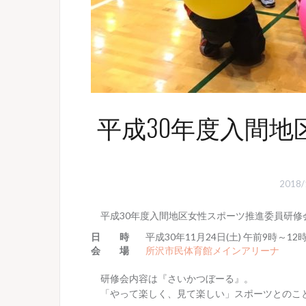
平成30年度入間
2018
平成30年度入間地区女性スポーツ推進委員研修
日 時
平成30年11月24日(土) 午前9時～12
会 場
所沢市民体育館メインアリーナ
研修会内容は『さいかつぼーる』。
「やって楽しく、見て楽しい」スポーツとのこ