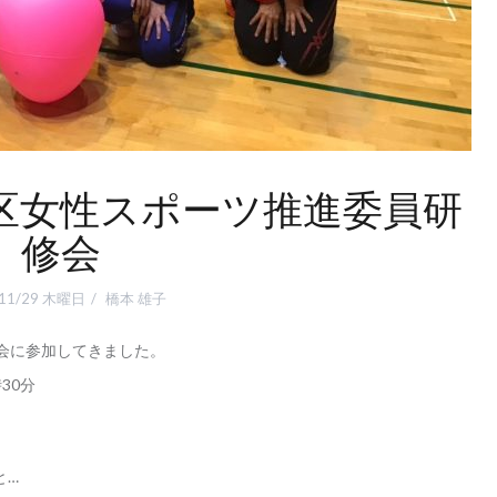
地区女性スポーツ推進委員研
修会
/11/29 木曜日
橋本 雄子
会に参加してきました。
時30分
と…