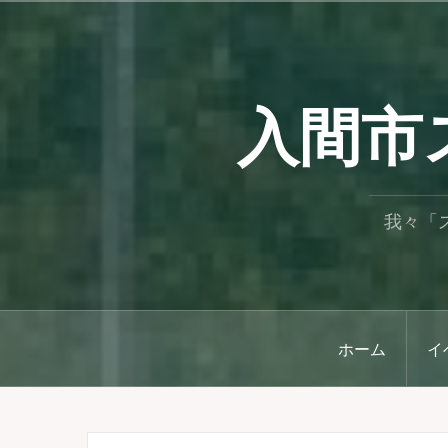
コ
ン
テ
ン
入間市
ツ
へ
ス
キ
ッ
プ
我々「
ホーム
イ