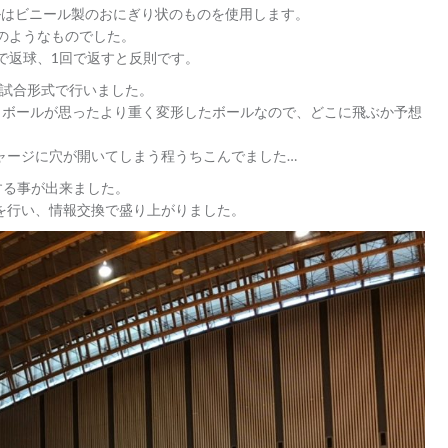
ルはビニール製のおにぎり状のものを使用します。
のようなものでした。
で返球、1回で返すと反則です。
、試合形式で行いました。
、ボールが思ったより重く変形したボールなので、どこに飛ぶか予想
ージに穴が開いてしまう程うちこんでました…
する事が出来ました。
を行い、情報交換で盛り上がりました。