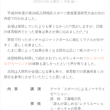
2019/1/26 土曜日
中林 誠一
平成30年度の第26回入間地区スポーツ推進委員研究大会が次の
内容で行われました。
会場は覚悟していたよりも寒くなかった?!気がしますが、日陰
の体育館内でとった昼食は寒さが身に沁みました(^_^;)
実技で行ったボッチャはジャックボールに絡むミラクルが出や
すく、楽しく出来ました。
たまに運によって結果が良くなる部分は正に！軽スポーツ！！
休憩時間を利用して紹介されていたガラッキーや
フロッカー(フ
ロアカーリング)
の体験も楽しかったという声が有りました。
次回は入間市が会場になる事も有り、体育館での実施等多くの
部分を参考にさせていただこうと思いました。
内 容
講 演
テーマ「スポーツによるノーマライ
ゼーション」
講 師 工藤暘介氏
実 技
「誰もが楽しめる! レクリエーショ
ン・ボッチャの世界」