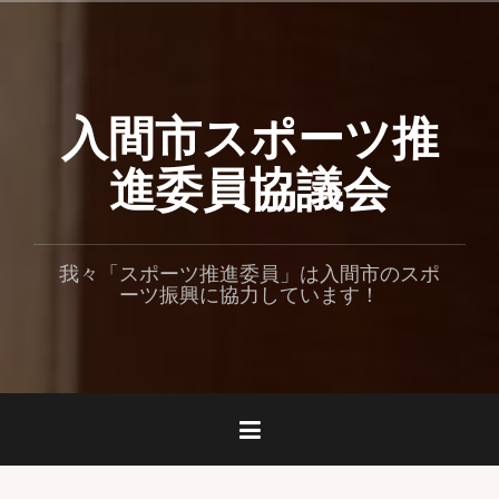
コ
ン
テ
ン
入間市スポーツ推
ツ
へ
ス
進委員協議会
キ
ッ
プ
我々「スポーツ推進委員」は入間市のスポ
ーツ振興に協力しています！