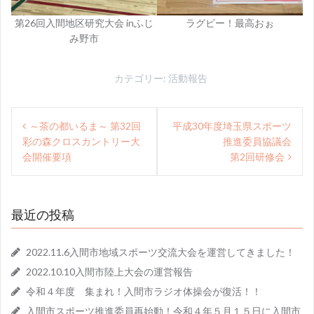
第26回入間地区研究大会 inふじ
ラグビー！最高おぉ
み野市
カテゴリー:
活動報告
投
～茶の都いるま～ 第32回
平成30年度埼玉県スポーツ
彩の森クロスカントリー大
推進委員協議会
稿
会開催要項
第2回研修会
ナ
ビ
最近の投稿
ゲ
ー
2022.11.6入間市地域スポーツ交流大会を運営してきました！
シ
2022.10.10入間市陸上大会の運営報告
ョ
令和４年度 集まれ！入間市ラジオ体操会が復活！！
入間市スポーツ推進委員再始動！令和４年５月１５日に入間市