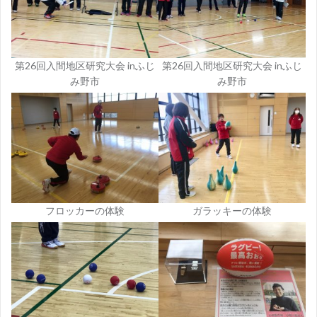
第26回入間地区研究大会 inふじ
第26回入間地区研究大会 inふじ
み野市
み野市
フロッカーの体験
ガラッキーの体験