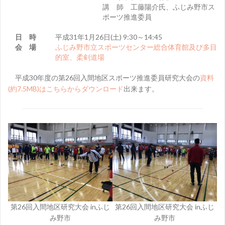
講 師 工藤陽介氏、ふじみ野市ス
ポーツ推進委員
日 時
平成31年1月26日(土) 9:30～14:45
会 場
ふじみ野市立スポーツセンター総合体育館及び多目
的室、柔剣道場
平成30年度の第26回入間地区スポーツ推進委員研究大会の
資料
(約7.5MB)はこちらからダウンロード
出来ます。
第26回入間地区研究大会 inふじ
第26回入間地区研究大会 inふじ
み野市
み野市